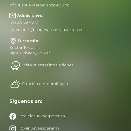
info@lanuevaesperanza.edu.co
Admisiones:
(57) 315-597-6474
admisiones@lanuevaesperanza.edu.co
Dirección:
Sector Torrecilla
Vía a Turbaco, Bolívar
Visita nuestras instalaciones
Estación meteorológica
Síguenos en:
/colelanuevaesperanza
@lanuevaesperanza