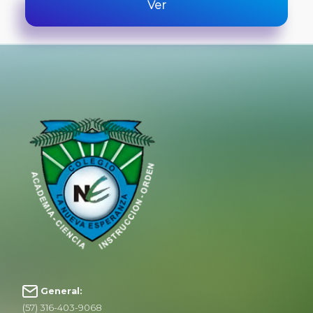
Ver
General:
(57) 316-403-9068